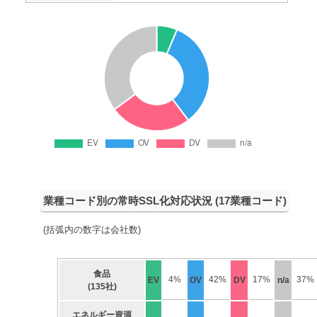
業種コード別の常時SSL化対応状況 (17業種コード)
(括弧内の数字は会社数)
食品
4%
42%
17%
37%
EV
OV
DV
n/a
(135社)
エネルギー資源