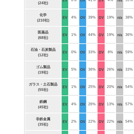
0%
41%
4%
55%
EV
OV
DV
n/a
(24社)
化学
4%
39%
19%
38%
EV
OV
DV
n/a
(210社)
医薬品
1%
44%
19%
36%
EV
OV
DV
n/a
(68社)
石油・石炭製品
0%
33%
8%
59%
EV
OV
DV
n/a
(12社)
ゴム製品
5%
36%
26%
33%
EV
OV
DV
n/a
(19社)
ガラス・土石製品
1%
25%
20%
54%
EV
OV
DV
n/a
(55社)
鉄鋼
4%
26%
13%
57%
EV
OV
DV
n/a
(45社)
非鉄金属
2%
22%
22%
54%
EV
OV
DV
n/a
(35社)