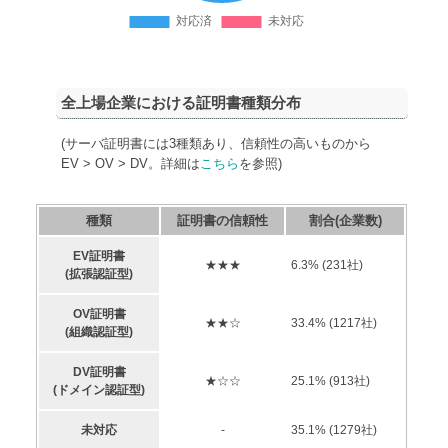
全上場企業における証明書種類分布
(サーバ証明書には3種類あり、信頼性の高いものから
EV > OV > DV。詳細は
こちら
を参照)
種類
証明書の信頼性
割合(企業数)
EV証明書
★★★
6.3
% (
231
社)
(拡張認証型)
OV証明書
★★☆
33.4
% (
1217
社)
(組織認証型)
DV証明書
★☆☆
25.1
% (
913
社)
(ドメイン認証型)
未対応
-
35.1
% (
1279
社)