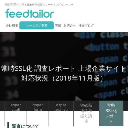
業務用iOSアプリと静的Web技術のリーディングカンパニー
会社概要
サービス / 事業
実績
お問合せ
社長ブログ
常時SSL化 調査レポート 上場企業サイト
対応状況（2018年11月版）
espar
espar
espar
Web技
常時
vault
form
archive
術の深
SSL化
掘り講
レポー
座
ト
調査について