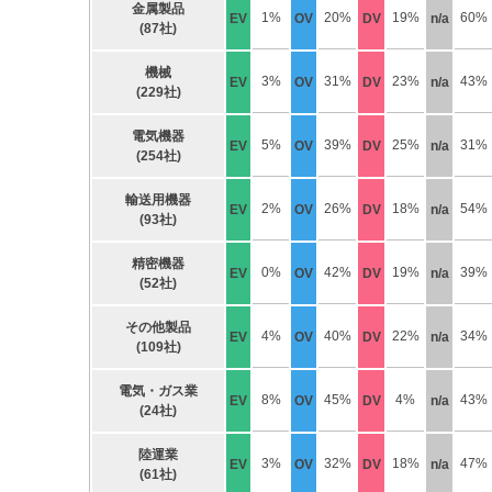
金属製品
1%
20%
19%
60%
EV
OV
DV
n/a
(87社)
機械
3%
31%
23%
43%
EV
OV
DV
n/a
(229社)
電気機器
5%
39%
25%
31%
EV
OV
DV
n/a
(254社)
輸送用機器
2%
26%
18%
54%
EV
OV
DV
n/a
(93社)
精密機器
0%
42%
19%
39%
EV
OV
DV
n/a
(52社)
その他製品
4%
40%
22%
34%
EV
OV
DV
n/a
(109社)
電気・ガス業
8%
45%
4%
43%
EV
OV
DV
n/a
(24社)
陸運業
3%
32%
18%
47%
EV
OV
DV
n/a
(61社)