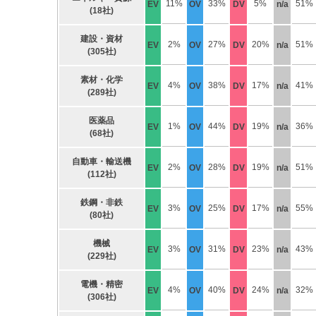
11%
33%
5%
51%
EV
OV
DV
n/a
(18社)
建設・資材
2%
27%
20%
51%
EV
OV
DV
n/a
(305社)
素材・化学
4%
38%
17%
41%
EV
OV
DV
n/a
(289社)
医薬品
1%
44%
19%
36%
EV
OV
DV
n/a
(68社)
自動車・輸送機
2%
28%
19%
51%
EV
OV
DV
n/a
(112社)
鉄鋼・非鉄
3%
25%
17%
55%
EV
OV
DV
n/a
(80社)
機械
3%
31%
23%
43%
EV
OV
DV
n/a
(229社)
電機・精密
4%
40%
24%
32%
EV
OV
DV
n/a
(306社)