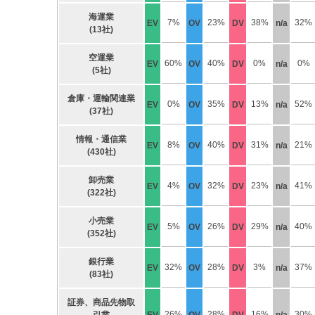
海運業
7%
23%
38%
32%
EV
OV
DV
n/a
(13社)
空運業
60%
40%
0%
0%
EV
OV
DV
n/a
(5社)
倉庫・運輸関連業
0%
35%
13%
52%
EV
OV
DV
n/a
(37社)
情報・通信業
8%
40%
31%
21%
EV
OV
DV
n/a
(430社)
卸売業
4%
32%
23%
41%
EV
OV
DV
n/a
(322社)
小売業
5%
26%
29%
40%
EV
OV
DV
n/a
(352社)
銀行業
32%
28%
3%
37%
EV
OV
DV
n/a
(83社)
証券、商品先物取
26%
28%
16%
30%