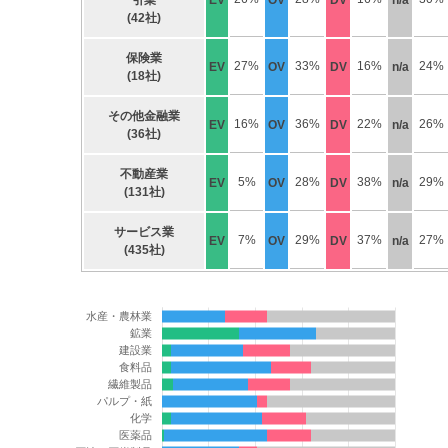
引業
EV
OV
DV
n/a
(42社)
保険業
27%
33%
16%
24%
EV
OV
DV
n/a
(18社)
その他金融業
16%
36%
22%
26%
EV
OV
DV
n/a
(36社)
不動産業
5%
28%
38%
29%
EV
OV
DV
n/a
(131社)
サービス業
7%
29%
37%
27%
EV
OV
DV
n/a
(435社)