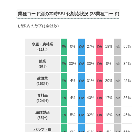
業種コード別の常時SSL化対応状況 (33業種コード)
(括弧内の数字は会社数)
水産・農林業
0%
27%
18%
55%
EV
OV
DV
n/a
(11社)
鉱業
33%
33%
0%
34%
EV
OV
DV
n/a
(6社)
建設業
4%
31%
20%
45%
EV
OV
DV
n/a
(163社)
食料品
4%
43%
17%
36%
EV
OV
DV
n/a
(124社)
繊維製品
5%
32%
18%
45%
EV
OV
DV
n/a
(55社)
パルプ・紙