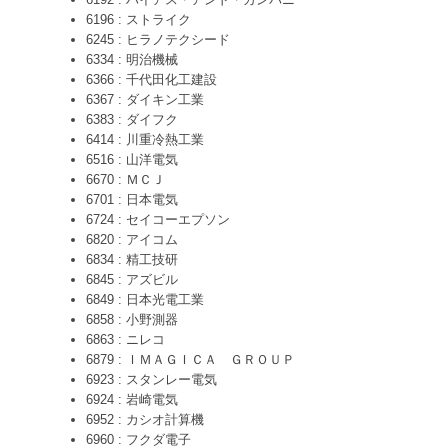
6196 : ストライク
6245 : ヒラノテクシード
6334 : 明治機械
6366 : 千代田化工建設
6367 : ダイキン工業
6383 : ダイフク
6414 : 川重冷熱工業
6516 : 山洋電気
6670 : ＭＣＪ
6701 : 日本電気
6724 : セイコーエプソン
6820 : アイコム
6834 : 精工技研
6845 : アズビル
6849 : 日本光電工業
6858 : 小野測器
6863 : ニレコ
6879 : ＩＭＡＧＩＣＡ ＧＲＯＵＰ
6923 : スタンレー電気
6924 : 岩崎電気
6952 : カシオ計算機
6960 : フクダ電子