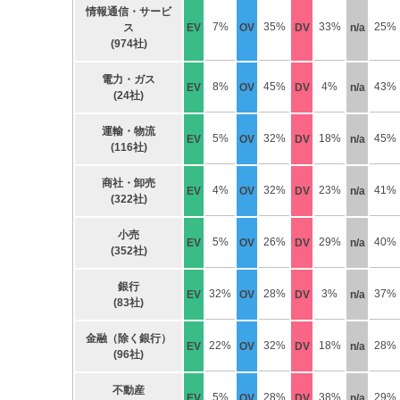
情報通信・サービ
7%
35%
33%
25%
ス
EV
OV
DV
n/a
(974社)
電力・ガス
8%
45%
4%
43%
EV
OV
DV
n/a
(24社)
運輸・物流
5%
32%
18%
45%
EV
OV
DV
n/a
(116社)
商社・卸売
4%
32%
23%
41%
EV
OV
DV
n/a
(322社)
小売
5%
26%
29%
40%
EV
OV
DV
n/a
(352社)
銀行
32%
28%
3%
37%
EV
OV
DV
n/a
(83社)
金融（除く銀行）
22%
32%
18%
28%
EV
OV
DV
n/a
(96社)
不動産
5%
28%
38%
29%
EV
OV
DV
n/a