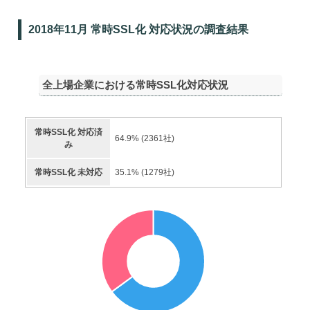
2018年11月 常時SSL化 対応状況の調査結果
全上場企業における常時SSL化対応状況
常時SSL化 対応済
64.9
% (
2361
社)
み
常時SSL化 未対応
35.1
% (
1279
社)