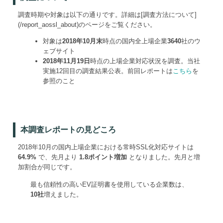
調査時期や対象は以下の通りです。詳細は[調査方法について]
(/report_aossl_about)のページをご覧ください。
対象は
2018年10月末
時点の国内全上場企業
3640
社のウ
ェブサイト
2018年11月19日
時点の上場企業対応状況を調査。当社
実施12回目の調査結果公表。前回レポートは
こちら
を
参照のこと
本調査レポートの見どころ
2018年10月の国内上場企業における常時SSL化対応サイトは
64.9%
で、先月より
1.8ポイント増加
となりました。先月と増
加割合が同じです。
最も信頼性の高いEV証明書を使用している企業数は、
10社
増えました。