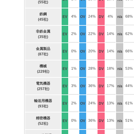
(55社)
鉄鋼
4%
24%
4%
68%
EV
OV
DV
n/a
(45社)
非鉄金属
2%
22%
14%
62%
EV
OV
DV
n/a
(35社)
金属製品
0%
20%
14%
66%
EV
OV
DV
n/a
(87社)
機械
1%
28%
18%
53%
EV
OV
DV
n/a
(229社)
電気機器
3%
36%
17%
44%
EV
OV
DV
n/a
(257社)
輸送用機器
2%
24%
13%
61%
EV
OV
DV
n/a
(93社)
精密機器
0%
36%
13%
51%
EV
OV
DV
n/a
(52社)