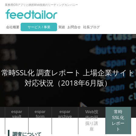
業務用iOSアプリと静的Web技術のリーディングカンパニー
会社概要
サービス / 事業
実績
お問合せ
社長ブログ
常時SSL化 調査レポート 上場企業サイト
対応状況（2018年6月版）
espar
espar
espar
Web技
常時
vault
form
archive
術の深
SSL化
掘り講
レポー
座
ト
調査について