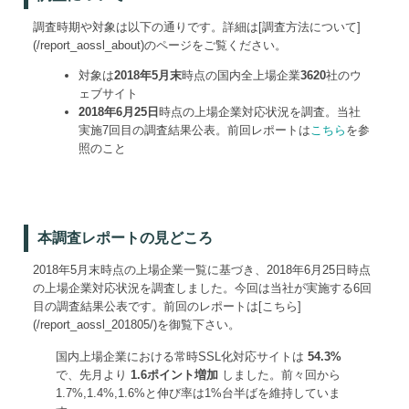
調査時期や対象は以下の通りです。詳細は[調査方法について]
(/report_aossl_about)のページをご覧ください。
対象は
2018年5月末
時点の国内全上場企業
3620
社のウ
ェブサイト
2018年6月25日
時点の上場企業対応状況を調査。当社
実施7回目の調査結果公表。前回レポートは
こちら
を参
照のこと
本調査レポートの見どころ
2018年5月末時点の上場企業一覧に基づき、2018年6月25日時点
の上場企業対応状況を調査しました。今回は当社が実施する6回
目の調査結果公表です。前回のレポートは[こちら]
(/report_aossl_201805/)を御覧下さい。
国内上場企業における常時SSL化対応サイトは
54.3%
で、先月より
1.6ポイント増加
しました。前々回から
1.7%,1.4%,1.6%と伸び率は1%台半ばを維持していま