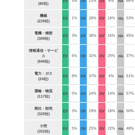
3%
23%
8%
66%
EV
OV
DV
n/a
(80社)
機械
1%
28%
18%
53%
EV
OV
DV
n/a
(229社)
電機・精密
3%
36%
16%
45%
EV
OV
DV
n/a
(309社)
情報通信・サービ
6%
32%
25%
37%
ス
EV
OV
DV
n/a
(949社)
電力・ガス
8%
37%
4%
51%
EV
OV
DV
n/a
(24社)
運輸・物流
5%
24%
14%
57%
EV
OV
DV
n/a
(117社)
商社・卸売
3%
29%
18%
50%
EV
OV
DV
n/a
(320社)
小売
5%
25%
22%
48%
EV
OV
DV
n/a
(352社)