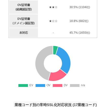
OV証明書
★★☆
30.5
% (
1104
社)
(組織認証型)
DV証明書
★☆☆
18.8
% (
682
社)
(ドメイン認証型)
未対応
-
45.7
% (
1655
社)
業種コード別の常時SSL化対応状況 (17業種コード)