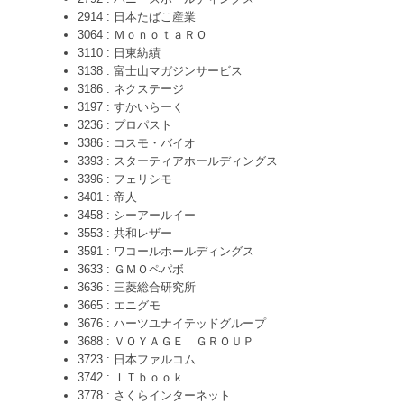
2914 : 日本たばこ産業
3064 : ＭｏｎｏｔａＲＯ
3110 : 日東紡績
3138 : 富士山マガジンサービス
3186 : ネクステージ
3197 : すかいらーく
3236 : プロパスト
3386 : コスモ・バイオ
3393 : スターティアホールディングス
3396 : フェリシモ
3401 : 帝人
3458 : シーアールイー
3553 : 共和レザー
3591 : ワコールホールディングス
3633 : ＧＭＯペパボ
3636 : 三菱総合研究所
3665 : エニグモ
3676 : ハーツユナイテッドグループ
3688 : ＶＯＹＡＧＥ ＧＲＯＵＰ
3723 : 日本ファルコム
3742 : ＩＴｂｏｏｋ
3778 : さくらインターネット