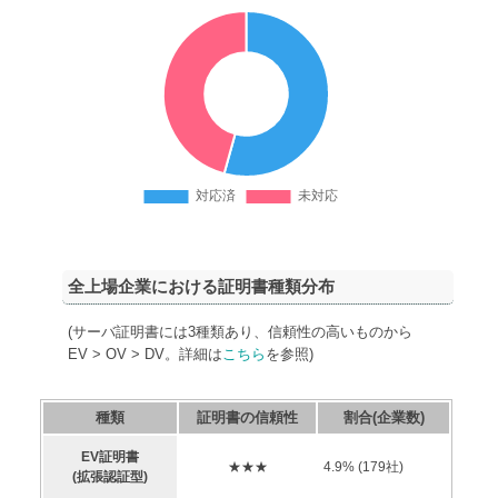
全上場企業における証明書種類分布
(サーバ証明書には3種類あり、信頼性の高いものから
EV > OV > DV。詳細は
こちら
を参照)
種類
証明書の信頼性
割合(企業数)
EV証明書
★★★
4.9
% (
179
社)
(拡張認証型)