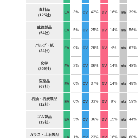
食料品
3%
42%
16%
39%
EV
OV
DV
n/a
(125社)
繊維製品
5%
25%
14%
56%
EV
OV
DV
n/a
(54社)
パルプ・紙
0%
29%
4%
67%
EV
OV
DV
n/a
(24社)
化学
2%
36%
14%
48%
EV
OV
DV
n/a
(209社)
医薬品
0%
37%
14%
49%
EV
OV
DV
n/a
(67社)
石油・石炭製品
0%
33%
8%
59%
EV
OV
DV
n/a
(12社)
ゴム製品
5%
36%
15%
44%
EV
OV
DV
n/a
(19社)
ガラス・土石製品
1%
23%
16%
60%
EV
OV
DV
n/a