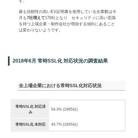
す。
最も信頼性の高いEV証明書を使用している企業数は今
月も
7社増えて
179社となり、セキュリティに高い意識
を持つ上場企業・制作会社が増加する傾向にあること
は変わりないようです。
2018年6月 常時SSL化 対応状況の調査結果
全上場企業における常時SSL化対応状況
常時SSL化 対応済
54.3
% (
1965
社)
み
常時SSL化 未対応
45.7
% (
1655
社)