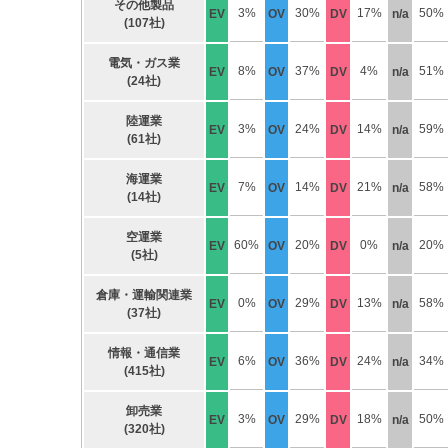
その他製品
3%
30%
17%
50%
EV
OV
DV
n/a
(107社)
電気・ガス業
8%
37%
4%
51%
EV
OV
DV
n/a
(24社)
陸運業
3%
24%
14%
59%
EV
OV
DV
n/a
(61社)
海運業
7%
14%
21%
58%
EV
OV
DV
n/a
(14社)
空運業
60%
20%
0%
20%
EV
OV
DV
n/a
(5社)
倉庫・運輸関連業
0%
29%
13%
58%
EV
OV
DV
n/a
(37社)
情報・通信業
6%
36%
24%
34%
EV
OV
DV
n/a
(415社)
卸売業
3%
29%
18%
50%
EV
OV
DV
n/a
(320社)