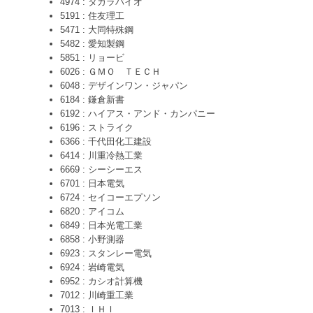
4974 : タカラバイオ
5191 : 住友理工
5471 : 大同特殊鋼
5482 : 愛知製鋼
5851 : リョービ
6026 : ＧＭＯ ＴＥＣＨ
6048 : デザインワン・ジャパン
6184 : 鎌倉新書
6192 : ハイアス・アンド・カンパニー
6196 : ストライク
6366 : 千代田化工建設
6414 : 川重冷熱工業
6669 : シーシーエス
6701 : 日本電気
6724 : セイコーエプソン
6820 : アイコム
6849 : 日本光電工業
6858 : 小野測器
6923 : スタンレー電気
6924 : 岩崎電気
6952 : カシオ計算機
7012 : 川崎重工業
7013 : ＩＨＩ