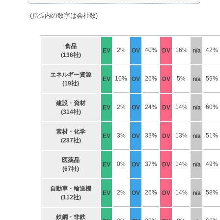
(括弧内の数字は会社数)
食品
2%
40%
16%
42%
EV
OV
DV
n/a
(136社)
エネルギー資源
10%
26%
5%
59%
EV
OV
DV
n/a
(19社)
建設・資材
2%
24%
14%
60%
EV
OV
DV
n/a
(314社)
素材・化学
3%
33%
13%
51%
EV
OV
DV
n/a
(287社)
医薬品
0%
37%
14%
49%
EV
OV
DV
n/a
(67社)
自動車・輸送機
2%
26%
14%
58%
EV
OV
DV
n/a
(112社)
鉄鋼・非鉄