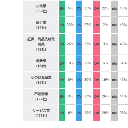
小売業
5%
25%
22%
48%
EV
OV
DV
n/a
(352社)
銀行業
23%
27%
2%
48%
EV
OV
DV
n/a
(84社)
証券、商品先物取
26%
23%
9%
42%
引業
EV
OV
DV
n/a
(42社)
保険業
18%
12%
6%
64%
EV
OV
DV
n/a
(16社)
その他金融業
8%
30%
16%
46%
EV
OV
DV
n/a
(36社)
不動産業
3%
27%
26%
44%
EV
OV
DV
n/a
(127社)
サービス業
6%
29%
29%
36%
EV
OV
DV
n/a
(427社)