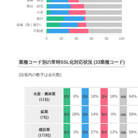
業種コード別の常時SSL化対応状況 (33業種コード)
(括弧内の数字は会社数)
水産・農林業
0%
18%
18%
64%
EV
OV
DV
n/a
(11社)
鉱業
28%
14%
0%
58%
EV
OV
DV
n/a
(7社)
建設業
3%
27%
12%
58%
EV
OV
DV
n/a
(172社)