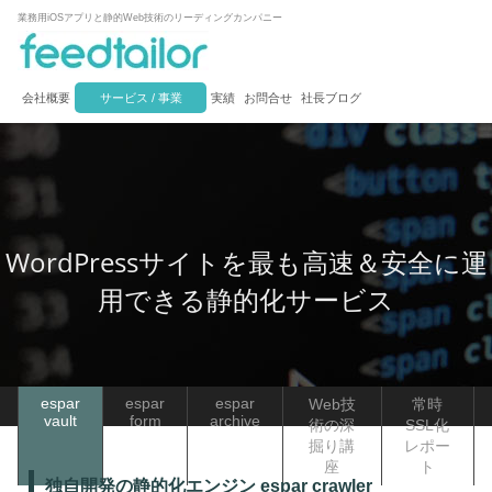
業務用iOSアプリと静的Web技術のリーディングカンパニー
会社概要
サービス / 事業
実績
お問合せ
社長ブログ
WordPressサイトを最も高速＆安全に運
用できる静的化サービス
espar
espar
espar
Web技
常時
vault
form
archive
術の深
SSL化
掘り講
レポー
座
ト
独自開発の静的化エンジン espar crawler