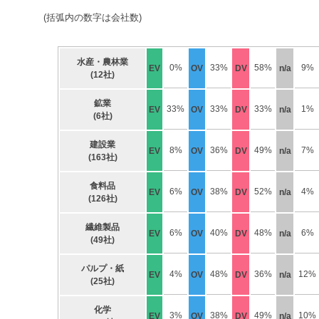
(括弧内の数字は会社数)
水産・農林業
0%
33%
58%
9%
EV
OV
DV
n/a
(12社)
鉱業
33%
33%
33%
1%
EV
OV
DV
n/a
(6社)
建設業
8%
36%
49%
7%
EV
OV
DV
n/a
(163社)
食料品
6%
38%
52%
4%
EV
OV
DV
n/a
(126社)
繊維製品
6%
40%
48%
6%
EV
OV
DV
n/a
(49社)
パルプ・紙
4%
48%
36%
12%
EV
OV
DV
n/a
(25社)
化学
3%
38%
49%
10%
EV
OV
DV
n/a