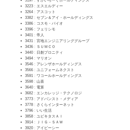
3197 : すかいらーくホールディングス
3223 : エスエルディー
3264 : アスコット
3382 : セブン＆アイ・ホールディングス
3386 : コスモ・バイオ
3396 : フェリシモ
3401 : 帝人
3431 : 宮地エンジニアリンググループ
3436 : ＳＵＭＣＯ
3440 : 日創プロニティ
3494 : マリオン
3546 : アレンザホールディングス
3566 : ユニフォームネクスト
3591 : ワコールホールディングス
3598 : 山喜
3640 : 電算
3682 : エンカレッジ・テクノロジ
3773 : アドバンスト・メディア
3778 : さくらインターネット
3796 : いい生活
3858 : ユビキタスＡＩ
3914 : ＪＩＧ－ＳＡＷ
3920 : アイビーシー