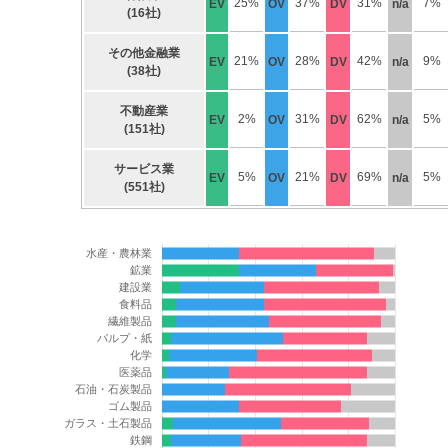
25%
37%
31%
7%
EV
OV
DV
n/a
(16社)
その他金融業
21%
28%
42%
9%
EV
OV
DV
n/a
(38社)
不動産業
2%
31%
62%
5%
EV
OV
DV
n/a
(151社)
サービス業
5%
21%
69%
5%
EV
OV
DV
n/a
(551社)