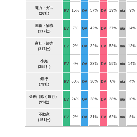
電力・ガス
15%
57%
19%
9%
EV
OV
DV
n/a
(26社)
運輸・物流
7%
42%
37%
14%
EV
OV
DV
n/a
(117社)
商社・卸売
2%
32%
53%
13%
EV
OV
DV
n/a
(317社)
小売
4%
23%
59%
14%
EV
OV
DV
n/a
(355社)
銀行
60%
30%
6%
4%
EV
OV
DV
n/a
(79社)
金融（除く銀行）
24%
28%
38%
10%
EV
OV
DV
n/a
(95社)
不動産
2%
31%
62%
5%
EV
OV
DV
n/a
(151社)