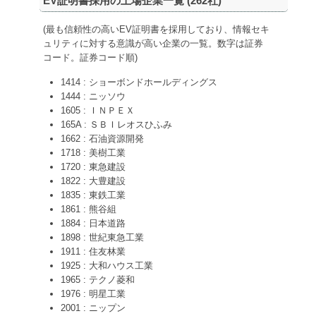
EV証明書採用の上場企業一覧 (
262
社)
(最も信頼性の高いEV証明書を採用しており、情報セキ
ュリティに対する意識が高い企業の一覧。数字は証券
コード。証券コード順)
1414 : ショーボンドホールディングス
1444 : ニッソウ
1605 : ＩＮＰＥＸ
165A : ＳＢＩレオスひふみ
1662 : 石油資源開発
1718 : 美樹工業
1720 : 東急建設
1822 : 大豊建設
1835 : 東鉄工業
1861 : 熊谷組
1884 : 日本道路
1898 : 世紀東急工業
1911 : 住友林業
1925 : 大和ハウス工業
1965 : テクノ菱和
1976 : 明星工業
2001 : ニップン