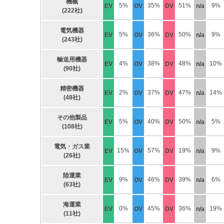
機械
5%
35%
51%
9%
EV
OV
DV
n/a
(222社)
電気機器
5%
36%
50%
9%
EV
OV
DV
n/a
(243社)
輸送用機器
4%
38%
48%
10%
EV
OV
DV
n/a
(90社)
精密機器
2%
37%
47%
14%
EV
OV
DV
n/a
(48社)
その他製品
5%
40%
50%
5%
EV
OV
DV
n/a
(108社)
電気・ガス業
15%
57%
19%
9%
EV
OV
DV
n/a
(26社)
陸運業
9%
46%
39%
6%
EV
OV
DV
n/a
(63社)
海運業
0%
45%
36%
19%
EV
OV
DV
n/a
(11社)