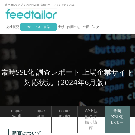
業務用iOSアプリと静的Web技術のリーディングカンパニー
会社概要
サービス / 事業
実績
お問合せ
社長ブログ
常時SSL化 調査レポート 上場企業サイト
対応状況（2024年6月版）
espar
espar
espar
Web技
常時
vault
form
archive
術の深
SSL化
掘り講
レポー
座
ト
調査について