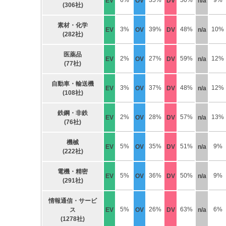
6%
35%
50%
9%
EV
OV
DV
n/a
(306社)
素材・化学
3%
39%
48%
10%
EV
OV
DV
n/a
(282社)
医薬品
2%
27%
59%
12%
EV
OV
DV
n/a
(77社)
自動車・輸送機
3%
37%
48%
12%
EV
OV
DV
n/a
(108社)
鉄鋼・非鉄
2%
28%
57%
13%
EV
OV
DV
n/a
(76社)
機械
5%
35%
51%
9%
EV
OV
DV
n/a
(222社)
電機・精密
5%
36%
50%
9%
EV
OV
DV
n/a
(291社)
情報通信・サービ
5%
26%
63%
6%
ス
EV
OV
DV
n/a
(1278社)