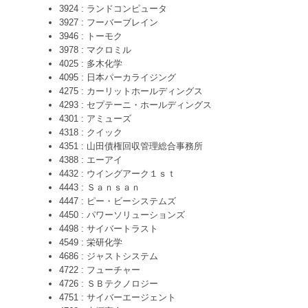
3924 : ランドコンピュータ
3927 : フーバーブレイン
3946 : トーモク
3978 : マクロミル
4025 : 多木化学
4095 : 日本パーカライジング
4275 : カーリットホールディングス
4293 : セプテーニ・ホールディングス
4301 : アミューズ
4318 : クイック
4351 : 山田債権回収管理総合事務所
4388 : エーアイ
4432 : ウイングアーク１ｓｔ
4443 : Ｓａｎｓａｎ
4447 : ピー・ビーシステムズ
4450 : パワーソリューションズ
4498 : サイバートラスト
4549 : 栄研化学
4686 : ジャストシステム
4722 : フューチャー
4726 : ＳＢテクノロジー
4751 : サイバーエージェント