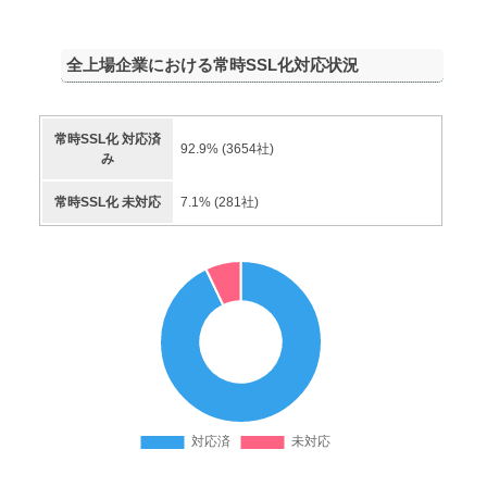
全上場企業における常時SSL化対応状況
常時SSL化 対応済
92.9
% (
3654
社)
み
常時SSL化 未対応
7.1
% (
281
社)