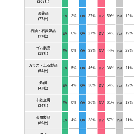
(208社)
医薬品
2%
27%
59%
12%
EV
OV
DV
n/a
(77社)
石油・石炭製品
0%
27%
54%
19%
EV
OV
DV
n/a
(11社)
ゴム製品
0%
33%
44%
23%
EV
OV
DV
n/a
(18社)
ガラス・土石製品
5%
46%
38%
11%
EV
OV
DV
n/a
(54社)
鉄鋼
4%
30%
54%
12%
EV
OV
DV
n/a
(42社)
非鉄金属
0%
26%
61%
13%
EV
OV
DV
n/a
(34社)
金属製品
4%
28%
57%
11%
EV
OV
DV
n/a
(89社)