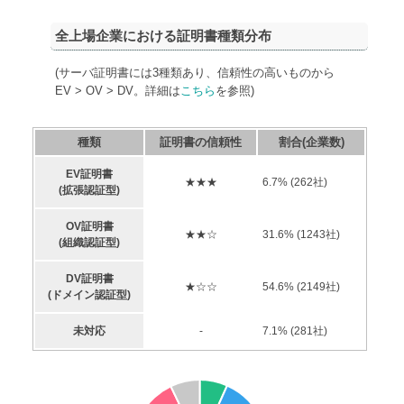
全上場企業における証明書種類分布
(サーバ証明書には3種類あり、信頼性の高いものから
EV > OV > DV。詳細は
こちら
を参照)
種類
証明書の信頼性
割合(企業数)
EV証明書
★★★
6.7
% (
262
社)
(拡張認証型)
OV証明書
★★☆
31.6
% (
1243
社)
(組織認証型)
DV証明書
★☆☆
54.6
% (
2149
社)
(ドメイン認証型)
未対応
-
7.1
% (
281
社)