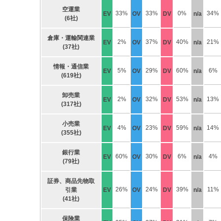
空運業
33%
33%
0%
34%
EV
OV
DV
n/a
(6社)
倉庫・運輸関連業
2%
37%
40%
21%
EV
OV
DV
n/a
(37社)
情報・通信業
5%
29%
60%
6%
EV
OV
DV
n/a
(619社)
卸売業
2%
32%
53%
13%
EV
OV
DV
n/a
(317社)
小売業
4%
23%
59%
14%
EV
OV
DV
n/a
(355社)
銀行業
60%
30%
6%
4%
EV
OV
DV
n/a
(79社)
証券、商品先物取
26%
24%
39%
11%
引業
EV
OV
DV
n/a
(41社)
保険業