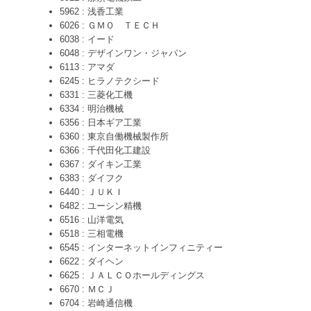
5962 : 浅香工業
6026 : ＧＭＯ ＴＥＣＨ
6038 : イード
6048 : デザインワン・ジャパン
6113 : アマダ
6245 : ヒラノテクシード
6331 : 三菱化工機
6334 : 明治機械
6356 : 日本ギア工業
6360 : 東京自働機械製作所
6366 : 千代田化工建設
6367 : ダイキン工業
6383 : ダイフク
6440 : ＪＵＫＩ
6482 : ユーシン精機
6516 : 山洋電気
6518 : 三相電機
6545 : インターネットインフィニティー
6622 : ダイヘン
6625 : ＪＡＬＣＯホールディングス
6670 : ＭＣＪ
6704 : 岩崎通信機