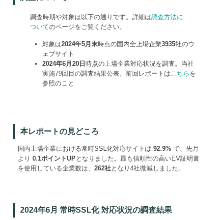
調査時期や対象は以下の通りです。詳細は
調査方法に
ついて
のページをご覧ください。
対象は
2024年5月末
時点の国内全上場企業
3935
社のウ
ェブサイト
2024年6月20日
時点の上場企業対応状況を調査。当社
実施79回目の調査結果公表。前回レポートは
こちら
を
参照のこと
本レポートの見どころ
国内上場企業における常時SSL化対応サイトは
92.9%
で、先月
より
0.1ポイントUP
となりました。最も信頼性の高いEV証明書
を使用している企業数は、
262社
となり4社微減しました。
2024年6月 常時SSL化 対応状況の調査結果