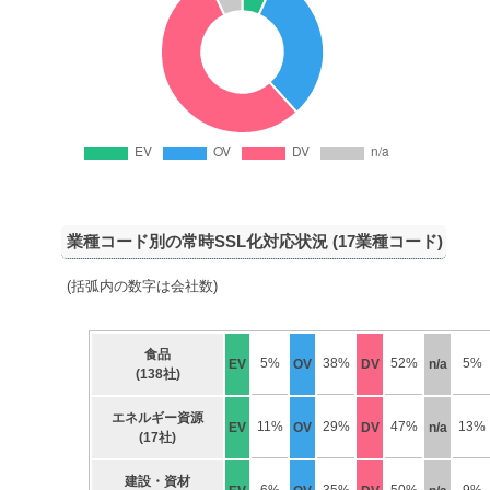
業種コード別の常時SSL化対応状況 (17業種コード)
(括弧内の数字は会社数)
食品
5%
38%
52%
5%
EV
OV
DV
n/a
(138社)
エネルギー資源
11%
29%
47%
13%
EV
OV
DV
n/a
(17社)
建設・資材