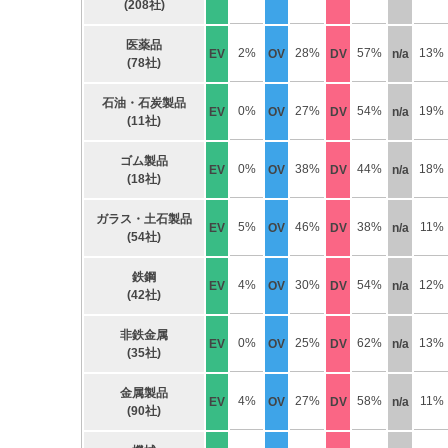
(208社)
医薬品
2%
28%
57%
13%
EV
OV
DV
n/a
(78社)
石油・石炭製品
0%
27%
54%
19%
EV
OV
DV
n/a
(11社)
ゴム製品
0%
38%
44%
18%
EV
OV
DV
n/a
(18社)
ガラス・土石製品
5%
46%
38%
11%
EV
OV
DV
n/a
(54社)
鉄鋼
4%
30%
54%
12%
EV
OV
DV
n/a
(42社)
非鉄金属
0%
25%
62%
13%
EV
OV
DV
n/a
(35社)
金属製品
4%
27%
58%
11%
EV
OV
DV
n/a
(90社)