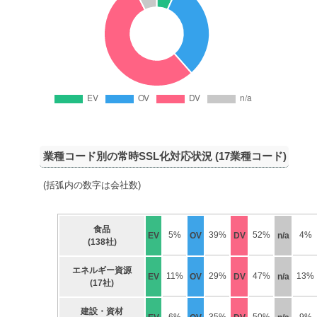
業種コード別の常時SSL化対応状況 (17業種コード)
(括弧内の数字は会社数)
食品
5%
39%
52%
4%
EV
OV
DV
n/a
(138社)
エネルギー資源
11%
29%
47%
13%
EV
OV
DV
n/a
(17社)
建設・資材