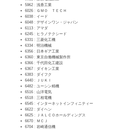
5962 : 浅香工業
6026 : ＧＭＯ ＴＥＣＨ
6038 : イード
6048 : デザインワン・ジャパン
6113 : アマダ
6245 : ヒラノテクシード
6331 : 三菱化工機
6334 : 明治機械
6356 : 日本ギア工業
6360 : 東京自働機械製作所
6366 : 千代田化工建設
6367 : ダイキン工業
6383 : ダイフク
6440 : ＪＵＫＩ
6482 : ユーシン精機
6516 : 山洋電気
6518 : 三相電機
6545 : インターネットインフィニティー
6622 : ダイヘン
6625 : ＪＡＬＣＯホールディングス
6670 : ＭＣＪ
6704 : 岩崎通信機