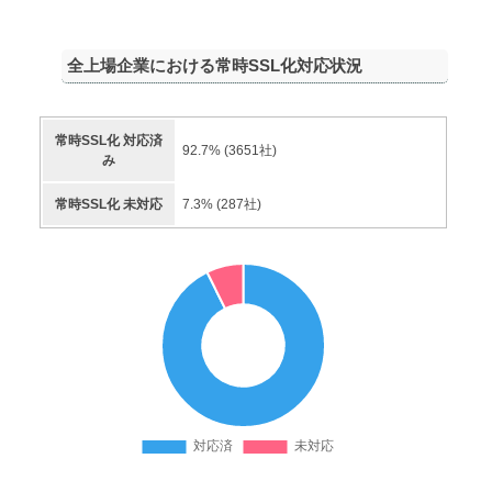
全上場企業における常時SSL化対応状況
常時SSL化 対応済
92.7
% (
3651
社)
み
常時SSL化 未対応
7.3
% (
287
社)