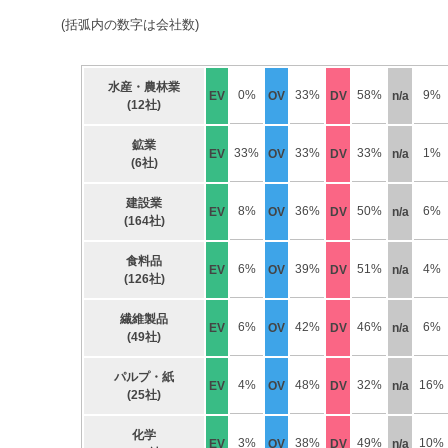
(括弧内の数字は会社数)
水産・農林業
0%
33%
58%
9%
EV
OV
DV
n/a
(12社)
鉱業
33%
33%
33%
1%
EV
OV
DV
n/a
(6社)
建設業
8%
36%
50%
6%
EV
OV
DV
n/a
(164社)
食料品
6%
39%
51%
4%
EV
OV
DV
n/a
(126社)
繊維製品
6%
42%
46%
6%
EV
OV
DV
n/a
(49社)
パルプ・紙
4%
48%
32%
16%
EV
OV
DV
n/a
(25社)
化学
3%
38%
49%
10%
EV
OV
DV
n/a