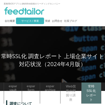
業務用iOSアプリと静的Web技術のリーディングカンパニー
会社概要
サービス / 事業
実績
お問合せ
社長ブログ
常時SSL化 調査レポート 上場企業サイト
対応状況（2024年4月版）
espar
espar
espar
Web技
常時
vault
form
archive
術の深
SSL化
掘り講
レポー
座
ト
調査について