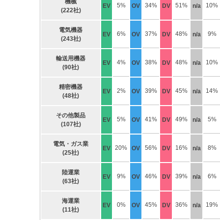
機械
5%
34%
51%
10%
EV
OV
DV
n/a
(222社)
電気機器
6%
37%
48%
9%
EV
OV
DV
n/a
(243社)
輸送用機器
4%
38%
48%
10%
EV
OV
DV
n/a
(90社)
精密機器
2%
39%
45%
14%
EV
OV
DV
n/a
(48社)
その他製品
5%
41%
49%
5%
EV
OV
DV
n/a
(107社)
電気・ガス業
20%
56%
16%
8%
EV
OV
DV
n/a
(25社)
陸運業
9%
46%
39%
6%
EV
OV
DV
n/a
(63社)
海運業
0%
45%
36%
19%
EV
OV
DV
n/a
(11社)