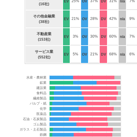
25%
37%
31%
7%
EV
OV
DV
n/a
(16社)
その他金融業
21%
28%
42%
9%
EV
OV
DV
n/a
(38社)
不動産業
3%
30%
60%
7%
EV
OV
DV
n/a
(153社)
サービス業
5%
21%
68%
6%
EV
OV
DV
n/a
(552社)