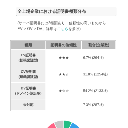
全上場企業における証明書種類分布
(サーバ証明書には3種類あり、信頼性の高いものから
EV > OV > DV。詳細は
こちら
を参照)
種類
証明書の信頼性
割合(企業数)
EV証明書
★★★
6.7
% (
264
社)
(拡張認証型)
OV証明書
★★☆
31.8
% (
1254
社)
(組織認証型)
DV証明書
★☆☆
54.2
% (
2133
社)
(ドメイン認証型)
未対応
-
7.3
% (
287
社)