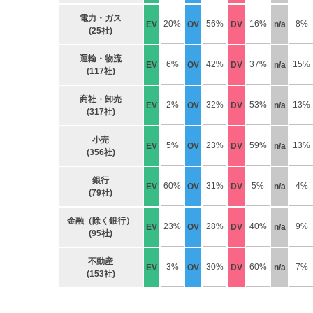
電力・ガス
20%
56%
16%
8%
EV
OV
DV
n/a
(25社)
運輸・物流
6%
42%
37%
15%
EV
OV
DV
n/a
(117社)
商社・卸売
2%
32%
53%
13%
EV
OV
DV
n/a
(317社)
小売
5%
23%
59%
13%
EV
OV
DV
n/a
(356社)
銀行
60%
31%
5%
4%
EV
OV
DV
n/a
(79社)
金融（除く銀行）
23%
28%
40%
9%
EV
OV
DV
n/a
(95社)
不動産
3%
30%
60%
7%
EV
OV
DV
n/a
(153社)