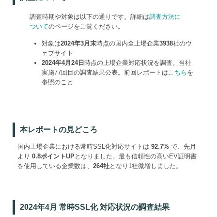
調査時期や対象は以下の通りです。詳細は
調査方法に
ついて
のページをご覧ください。
対象は
2024年3月末
時点の国内全上場企業
3938
社のウ
ェブサイト
2024年4月24日
時点の上場企業対応状況を調査。当社
実施77回目の調査結果公表。前回レポートは
こちら
を
参照のこと
本レポートの見どころ
国内上場企業における常時SSL化対応サイトは
92.7%
で、先月
より
0.8ポイントUP
となりました。最も信頼性の高いEV証明書
を使用している企業数は、
264社
となり1社微増しました。
2024年4月 常時SSL化 対応状況の調査結果