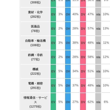
6%
35%
50%
9%
EV
OV
DV
n/a
(308社)
素材・化学
3%
40%
47%
10%
EV
OV
DV
n/a
(282社)
医薬品
2%
28%
57%
13%
EV
OV
DV
n/a
(78社)
自動車・輸送機
3%
38%
48%
11%
EV
OV
DV
n/a
(108社)
鉄鋼・非鉄
2%
28%
58%
12%
EV
OV
DV
n/a
(77社)
機械
5%
34%
51%
10%
EV
OV
DV
n/a
(222社)
電機・精密
5%
37%
48%
10%
EV
OV
DV
n/a
(291社)
情報通信・サービ
5%
27%
62%
6%
ス
EV
OV
DV
n/a
(1275社)