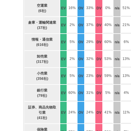
空運業
16%
33%
0%
51%
EV
OV
DV
n/a
(6社)
倉庫・運輸関連業
2%
37%
40%
21%
EV
OV
DV
n/a
(37社)
情報・通信業
5%
29%
60%
6%
EV
OV
DV
n/a
(616社)
卸売業
2%
32%
53%
13%
EV
OV
DV
n/a
(317社)
小売業
5%
23%
59%
13%
EV
OV
DV
n/a
(356社)
銀行業
60%
31%
5%
4%
EV
OV
DV
n/a
(79社)
証券、商品先物取
24%
24%
41%
11%
引業
EV
OV
DV
n/a
(41社)
保険業