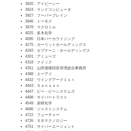
3920 : アイビーシー
3924 : ランドコンピュータ
3927 : フーバーブレイン
3946 : トーモク
3978 : マクロミル
4025 : 多木化学
4095 : 日本パーカライジング
4275 : カーリットホールディングス
4293 : セプテーニ・ホールディングス
4301 : アミューズ
4318 : クイック
4351 : 山田債権回収管理総合事務所
4388 : エーアイ
4432 : ウイングアーク１ｓｔ
4443 : Ｓａｎｓａｎ
4447 : ピー・ビーシステムズ
4498 : サイバートラスト
4549 : 栄研化学
4686 : ジャストシステム
4722 : フューチャー
4726 : ＳＢテクノロジー
4751 : サイバーエージェント