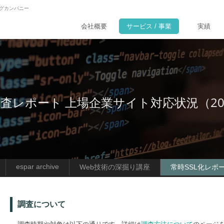
ングカンパニー
会社概要
サービス / 事業
実績
 調査レポート 上場企業サイト対応状況（20
espar archive
Web技術の深掘り講座
常時SSL化レポ
調査について