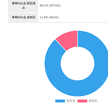
常時SSL化 対応済
88.2
% (
3374
社)
み
常時SSL化 未対応
11.8
% (
452
社)