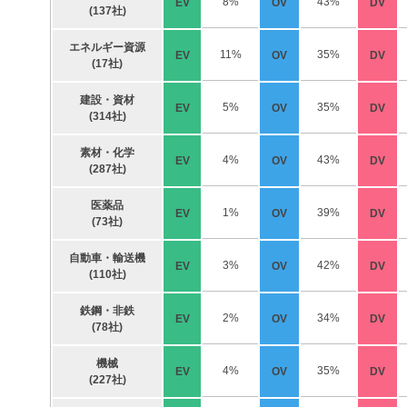
8%
43%
EV
OV
DV
(137社)
エネルギー資源
11%
35%
EV
OV
DV
(17社)
建設・資材
5%
35%
EV
OV
DV
(314社)
素材・化学
4%
43%
EV
OV
DV
(287社)
医薬品
1%
39%
EV
OV
DV
(73社)
自動車・輸送機
3%
42%
EV
OV
DV
(110社)
鉄鋼・非鉄
2%
34%
EV
OV
DV
(78社)
機械
4%
35%
EV
OV
DV
(227社)