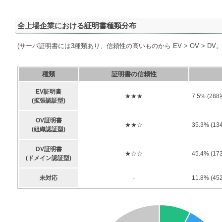
全上場企業における証明書種類分布
(サーバ証明書には3種類あり、信頼性の高いものから EV > OV > DV
種類
証明書の信頼性
EV証明書
★★★
7.5
% (
288
(拡張認証型)
OV証明書
★★☆
35.3
% (
13
(組織認証型)
DV証明書
★☆☆
45.4
% (
17
(ドメイン認証型)
未対応
-
11.8
% (
45