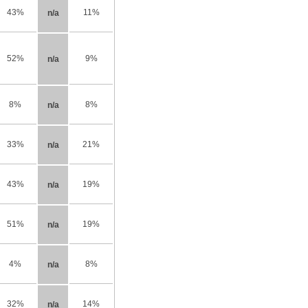
43%
11%
n/a
52%
9%
n/a
8%
8%
n/a
33%
21%
n/a
43%
19%
n/a
51%
19%
n/a
4%
8%
n/a
32%
14%
n/a