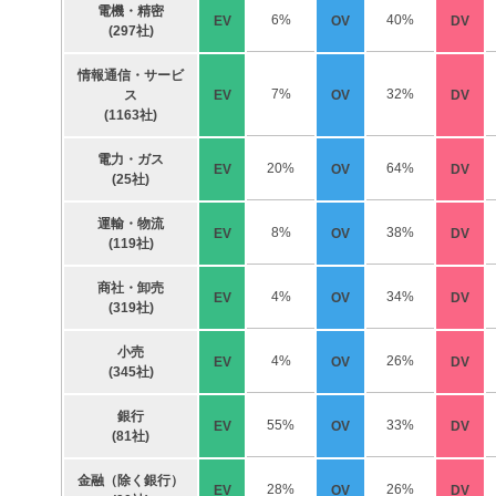
電機・精密
6%
40%
EV
OV
DV
(297社)
情報通信・サービ
7%
32%
ス
EV
OV
DV
(1163社)
電力・ガス
20%
64%
EV
OV
DV
(25社)
運輸・物流
8%
38%
EV
OV
DV
(119社)
商社・卸売
4%
34%
EV
OV
DV
(319社)
小売
4%
26%
EV
OV
DV
(345社)
銀行
55%
33%
EV
OV
DV
(81社)
金融（除く銀行）
28%
26%
EV
OV
DV