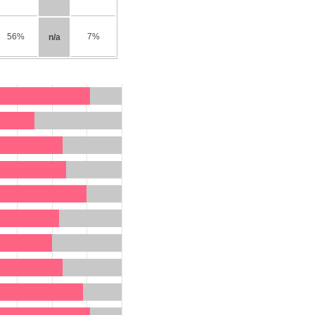
56%
7%
n/a