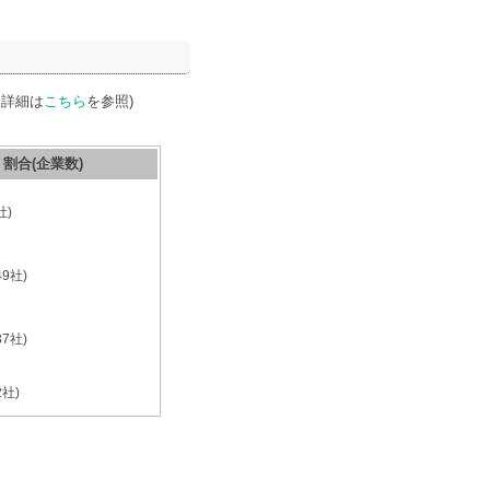
。詳細は
こちら
を参照)
割合(企業数)
社)
49
社)
37
社)
2
社)