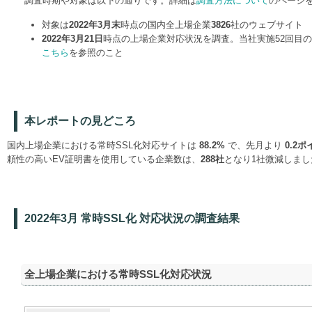
調査時期や対象は以下の通りです。詳細は
調査方法について
のページ
対象は
2022年3月末
時点の国内全上場企業
3826
社のウェブサイト
2022年3月21日
時点の上場企業対応状況を調査。当社実施52回目
こちら
を参照のこと
本レポートの見どころ
国内上場企業における常時SSL化対応サイトは
88.2%
で、先月より
0.2
頼性の高いEV証明書を使用している企業数は、
288社
となり1社微減しまし
2022年3月 常時SSL化 対応状況の調査結果
全上場企業における常時SSL化対応状況