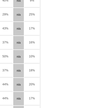
40%
9%
n/a
29%
25%
n/a
43%
17%
n/a
37%
16%
n/a
50%
10%
n/a
37%
18%
n/a
44%
20%
n/a
44%
17%
n/a