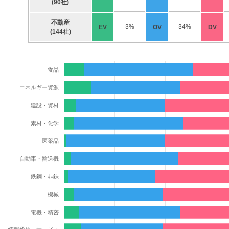
(90社)
不動産
3%
34%
EV
OV
DV
(144社)