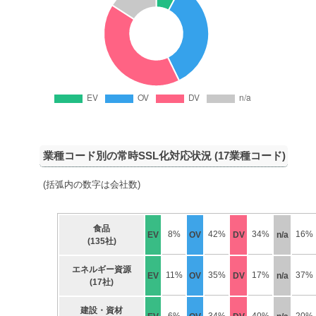
業種コード別の常時SSL化対応状況 (17業種コード)
(括弧内の数字は会社数)
食品
8%
42%
34%
16%
EV
OV
DV
n/a
(135社)
エネルギー資源
11%
35%
17%
37%
EV
OV
DV
n/a
(17社)
建設・資材