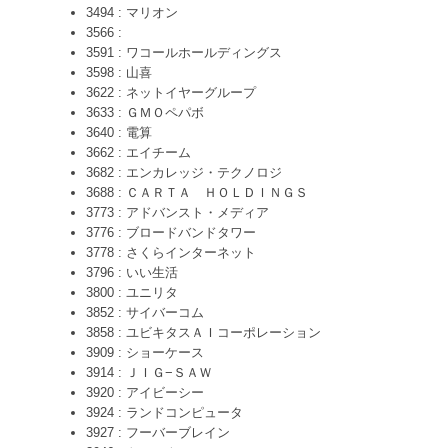
3494 : マリオン
3566 :
3591 : ワコールホールディングス
3598 : 山喜
3622 : ネットイヤーグループ
3633 : ＧＭＯペパボ
3640 : 電算
3662 : エイチーム
3682 : エンカレッジ・テクノロジ
3688 : ＣＡＲＴＡ ＨＯＬＤＩＮＧＳ
3773 : アドバンスト・メディア
3776 : ブロードバンドタワー
3778 : さくらインターネット
3796 : いい生活
3800 : ユニリタ
3852 : サイバーコム
3858 : ユビキタスＡＩコーポレーション
3909 : ショーケース
3914 : ＪＩＧ−ＳＡＷ
3920 : アイビーシー
3924 : ランドコンピュータ
3927 : フーバーブレイン