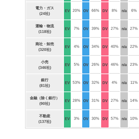
電力・ガス
20%
66%
8%
6%
EV
OV
DV
n/a
(24社)
運輸・物流
7%
39%
27%
27%
EV
OV
DV
n/a
(118社)
商社・卸売
4%
34%
40%
22%
EV
OV
DV
n/a
(320社)
小売
5%
26%
46%
23%
EV
OV
DV
n/a
(346社)
銀行
53%
32%
4%
11%
EV
OV
DV
n/a
(81社)
金融（除く銀行）
28%
31%
27%
14%
EV
OV
DV
n/a
(90社)
不動産
3%
30%
57%
10%
EV
OV
DV
n/a
(137社)