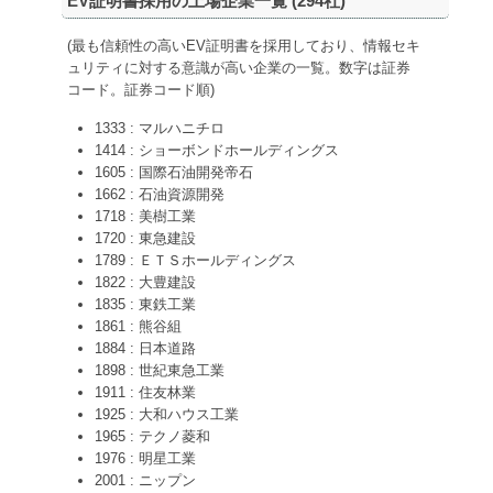
EV証明書採用の上場企業一覧 (
294
社)
(最も信頼性の高いEV証明書を採用しており、情報セキ
ュリティに対する意識が高い企業の一覧。数字は証券
コード。証券コード順)
1333 : マルハニチロ
1414 : ショーボンドホールディングス
1605 : 国際石油開発帝石
1662 : 石油資源開発
1718 : 美樹工業
1720 : 東急建設
1789 : ＥＴＳホールディングス
1822 : 大豊建設
1835 : 東鉄工業
1861 : 熊谷組
1884 : 日本道路
1898 : 世紀東急工業
1911 : 住友林業
1925 : 大和ハウス工業
1965 : テクノ菱和
1976 : 明星工業
2001 : ニップン