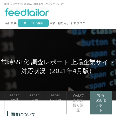
業務用iOSアプリと静的Web技術のリーディングカンパニー
会社概要
サービス / 事業
実績
お問合せ
社長ブログ
常時SSL化 調査レポート 上場企業サイト
対応状況（2021年4月版）
espar
espar
espar
Web技
常時
vault
form
archive
術の深
SSL化
掘り講
レポー
座
ト
調査について