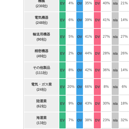
機械
4%
35%
40%
21%
EV
OV
DV
n/a
(230社)
電気機器
6%
39%
41%
14%
EV
OV
DV
n/a
(248社)
輸送用機器
5%
41%
27%
27%
EV
OV
DV
n/a
(90社)
精密機器
2%
44%
28%
26%
EV
OV
DV
n/a
(49社)
その他製品
8%
42%
36%
14%
EV
OV
DV
n/a
(111社)
電気・ガス業
20%
66%
8%
6%
EV
OV
DV
n/a
(24社)
陸運業
9%
43%
30%
18%
EV
OV
DV
n/a
(62社)
海運業
7%
38%
23%
32%
EV
OV
DV
n/a
(13社)