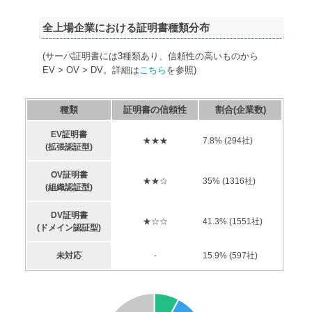
全上場企業における証明書種類分布
(サーバ証明書には3種類あり、信頼性の高いものから
EV > OV > DV。詳細は
こちら
を参照)
種類
証明書の信頼性
割合(企業数)
EV証明書
★★★
7.8
% (
294
社)
(拡張認証型)
OV証明書
★★☆
35
% (
1316
社)
(組織認証型)
DV証明書
★☆☆
41.3
% (
1551
社)
(ドメイン認証型)
未対応
-
15.9
% (
597
社)