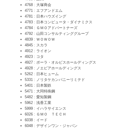
4768 : 大塚商会
4771 : エフアンドエム
4781 : 日本ハウズイング
4783 : 日本コンピュータ・ダイナミクス
4784 : ＧＭＯアドパートナーズ
4792 : 山田コンサルティンググループ
4839 : ＷＯＷＯＷ
4845 : スカラ
4912 : ライオン
4923 : コタ
4927 : ポーラ・オルビスホールディングス
4928 : ノエビアホールディングス
5262 : 日本ヒューム
5331 : ノリタケカンパニーリミテド
5401 : 日本製鉄
5471 : 大同特殊鋼
5482 : 愛知製鋼
5962 : 浅香工業
5999 : イハラサイエンス
6026 : ＧＭＯ ＴＥＣＨ
6038 : イード
6048 : デザインワン・ジャパン