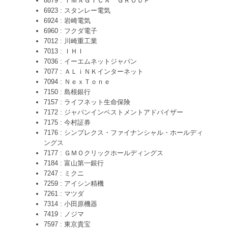
6879 : ＩＭＡＧＩＣＡ ＧＲＯＵＰ
6923 : スタンレー電気
6924 : 岩崎電気
6960 : フクダ電子
7012 : 川崎重工業
7013 : ＩＨＩ
7036 : イーエムネットジャパン
7077 : ＡＬｉＮＫインターネット
7094 : ＮｅｘＴｏｎｅ
7150 : 島根銀行
7157 : ライフネット生命保険
7172 : ジャパンインベストメントアドバイザー
7175 : 今村証券
7176 : シンプレクス・ファイナンシャル・ホールディ
ングス
7177 : ＧＭＯクリックホールディングス
7184 : 富山第一銀行
7247 : ミクニ
7259 : アイシン精機
7261 : マツダ
7314 : 小田原機器
7419 : ノジマ
7597 : 東京貴宝