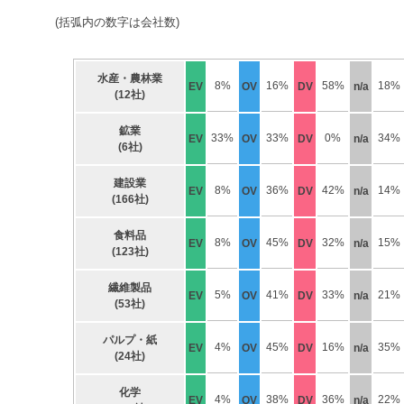
(括弧内の数字は会社数)
水産・農林業
8%
16%
58%
18%
EV
OV
DV
n/a
(12社)
鉱業
33%
33%
0%
34%
EV
OV
DV
n/a
(6社)
建設業
8%
36%
42%
14%
EV
OV
DV
n/a
(166社)
食料品
8%
45%
32%
15%
EV
OV
DV
n/a
(123社)
繊維製品
5%
41%
33%
21%
EV
OV
DV
n/a
(53社)
パルプ・紙
4%
45%
16%
35%
EV
OV
DV
n/a
(24社)
化学
4%
38%
36%
22%
EV
OV
DV
n/a