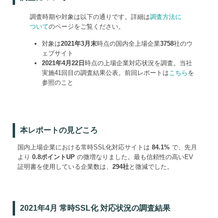
調査時期や対象は以下の通りです。詳細は
調査方法に
ついて
のページをご覧ください。
対象は
2021年3月末
時点の国内全上場企業
3758
社のウ
ェブサイト
2021年4月22日
時点の上場企業対応状況を調査。当社
実施41回目の調査結果公表。前回レポートは
こちら
を
参照のこと
本レポートの見どころ
国内上場企業における常時SSL化対応サイトは
84.1%
で、先月
より
0.8ポイントUP
の微増なりました。最も信頼性の高いEV
証明書を使用している企業数は、
294社
と微減でした。
2021年4月 常時SSL化 対応状況の調査結果