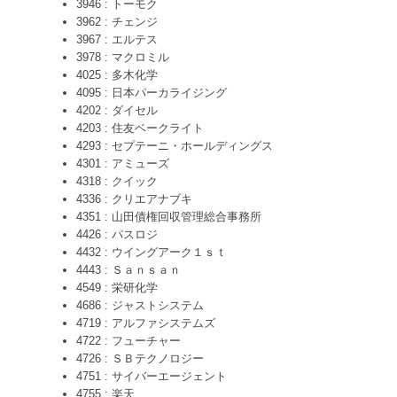
3946 : トーモク
3962 : チェンジ
3967 : エルテス
3978 : マクロミル
4025 : 多木化学
4095 : 日本パーカライジング
4202 : ダイセル
4203 : 住友ベークライト
4293 : セプテーニ・ホールディングス
4301 : アミューズ
4318 : クイック
4336 : クリエアナブキ
4351 : 山田債権回収管理総合事務所
4426 : パスロジ
4432 : ウイングアーク１ｓｔ
4443 : Ｓａｎｓａｎ
4549 : 栄研化学
4686 : ジャストシステム
4719 : アルファシステムズ
4722 : フューチャー
4726 : ＳＢテクノロジー
4751 : サイバーエージェント
4755 : 楽天