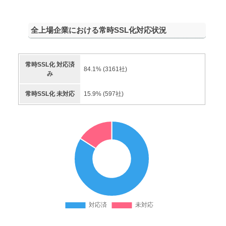
全上場企業における常時SSL化対応状況
常時SSL化 対応済
84.1
% (
3161
社)
み
常時SSL化 未対応
15.9
% (
597
社)