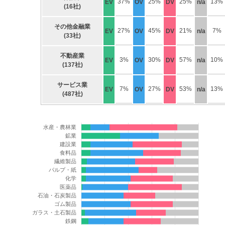
37%
25%
25%
13%
EV
OV
DV
n/a
(16社)
その他金融業
27%
45%
21%
7%
EV
OV
DV
n/a
(33社)
不動産業
3%
30%
57%
10%
EV
OV
DV
n/a
(137社)
サービス業
7%
27%
53%
13%
EV
OV
DV
n/a
(487社)