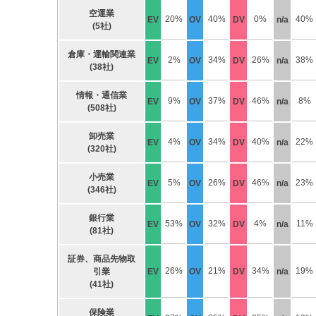
空運業
20%
40%
0%
40%
EV
OV
DV
n/a
(5社)
倉庫・運輸関連業
2%
34%
26%
38%
EV
OV
DV
n/a
(38社)
情報・通信業
9%
37%
46%
8%
EV
OV
DV
n/a
(508社)
卸売業
4%
34%
40%
22%
EV
OV
DV
n/a
(320社)
小売業
5%
26%
46%
23%
EV
OV
DV
n/a
(346社)
銀行業
53%
32%
4%
11%
EV
OV
DV
n/a
(81社)
証券、商品先物取
26%
21%
34%
19%
引業
EV
OV
DV
n/a
(41社)
保険業