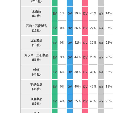
(213社)
医薬品
1%
39%
46%
14%
EV
OV
DV
n/a
(69社)
石油・石炭製品
0%
36%
27%
37%
EV
OV
DV
n/a
(11社)
ゴム製品
0%
42%
36%
22%
EV
OV
DV
n/a
(19社)
ガラス・土石製品
3%
44%
25%
28%
EV
OV
DV
n/a
(56社)
鉄鋼
6%
30%
32%
32%
EV
OV
DV
n/a
(43社)
非鉄金属
0%
40%
42%
18%
EV
OV
DV
n/a
(35社)
金属製品
4%
25%
46%
25%
EV
OV
DV
n/a
(89社)