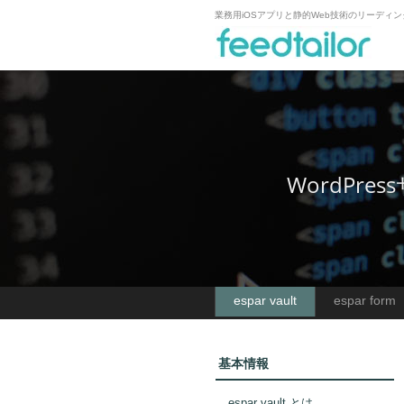
業務用iOSアプリと静的Web技術のリーディ
WordPr
espar vault
espar form
基本情報
espar vault とは