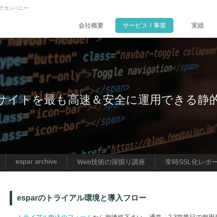
ングカンパニー
会社概要
サービス / 事業
実績
essサイトを最も高速＆安全に運用できる
espar archive
Web技術の深掘り講座
常時SSL化レポ
esparのトライアル環境と導入フロー